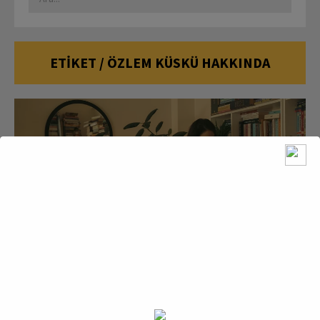
ETIKET / ÖZLEM KÜSKÜ HAKKINDA
9 MART 2025
Yazar-Editör Özlem
Küskü ile Editörlük